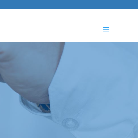
che
s