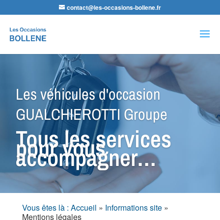
contact@les-occasions-bollene.fr
Recherche
de
produits
Les véhicules d'occasion
GUALCHIEROTTI Groupe
Tous les services
pour vous
accompagner…
Vous êtes là : Accueil
»
Informations site
»
Mentions légales