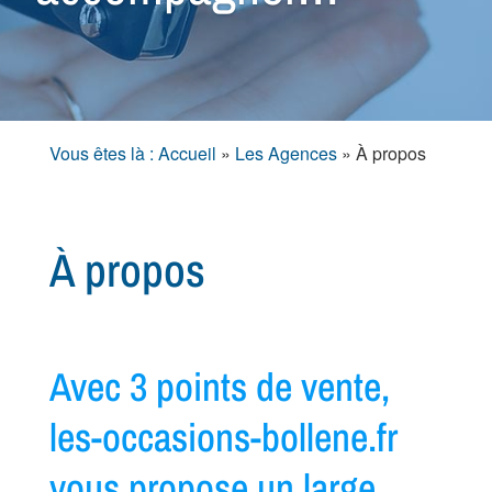
Vous êtes là : Accueil
»
Les Agences
»
À propos
À propos
Avec 3 points de vente,
les-occasions-bollene.fr
vous propose un large