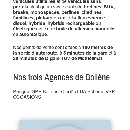
véhicules utilitaires
et de
véhicules sans
permis
ainsi qu’un vaste choix de
berlines
,
SUV
,
breaks
,
monospaces
,
berlines
,
citadines
,
familiales
,
pick-up
en motorisation
essence
,
diesel
,
hybride
,
hybride rechargeable
ou
électrique
avec une
boîte de vitesses manuelle
ou
automatique
.
Nos points de vente sont situés à
100 mètres de
la sortie d’autoroute
, à
5 minutes de la gare
et à
20 minutes de la gare TGV de Montélimar
.
Nos trois Agences de Bollène
Peugeot GPP Bollène, Citroën LDA Bollène, VSP
OCCASIONS