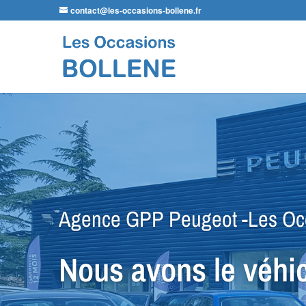
contact@les-occasions-bollene.fr
Agence GPP Peugeot -Les Occ
Nous avons le véhic