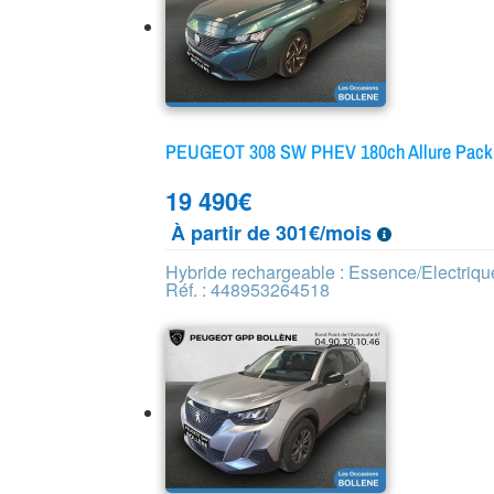
PEUGEOT 308 SW PHEV 180ch Allure Pack
19 490
€
À partir de 301€/mois
Hybride rechargeable : Essence/Electriqu
Réf. : 448953264518