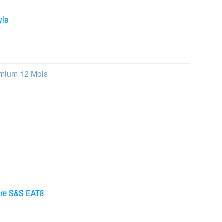
yle
emium 12 Mois
ure S&S EAT8