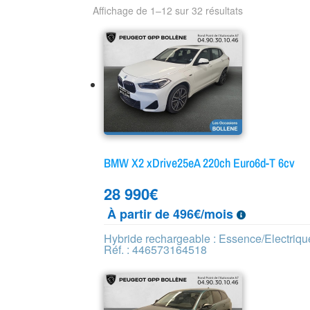
Affichage de 1–12 sur 32 résultats
BMW X2 xDrive25eA 220ch Euro6d-T 6cv
28 990
€
À partir de 496€/mois
Hybride rechargeable : Essence/Electriqu
Réf. : 446573164518