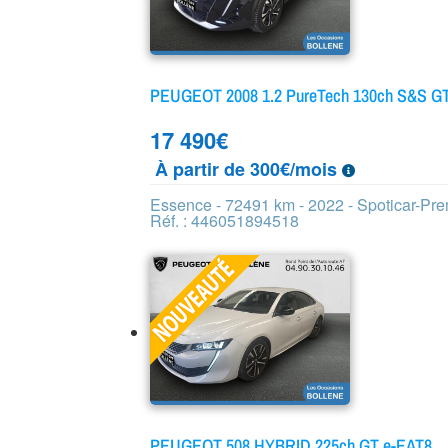
PEUGEOT 2008 1.2 PureTech 130ch S&S G
17 490
€
À partir de 300€/mois
Essence - 72491 km - 2022 - Spoticar-Pr
Réf. : 446051894518
PEUGEOT 508 HYBRID 225ch GT e-EAT8